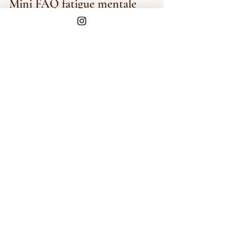
Mini FAQ fatigue mentale 
femme active et soins bien-
être
Un massage suffit-il a régler ma 
fatigue mentale ?
Non. Un 
massage bien-être
 ne 
remplace pas une prise en charge 
médicale ni un changement de mode 
de vie quand c’est nécessaire. Il aide 
toutefois à relâcher la tension, à mieux 
dormir et à retrouver de la clarté 
mentale.