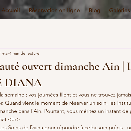
Accueil
Réservation en ligne
Blog
Galeries
7 mai
4 min de lecture
eauté ouvert dimanche Ain |
E DIANA
 la semaine ; vos journées filent et vous ne trouvez jamai
r. Quand vient le moment de réserver un soin, les institu
manche dans l’Ain. Pourtant, vous méritez un instant de
met.<br>

é Les Soins de Diana pour répondre à ce besoin précis : u