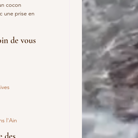
 un cocon 
c une prise en 
oin de vous 
ives
s l'Ain
e des 