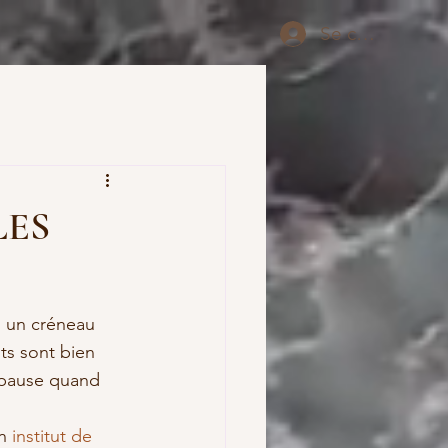
Se connecter
 LES
s un créneau 
ts sont bien 
 pause quand 
n 
institut de 