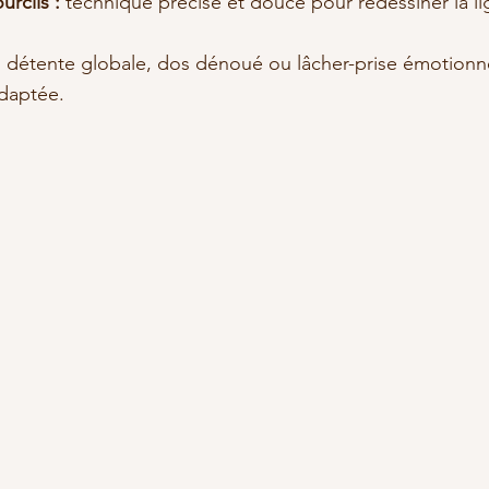
urcils :
 technique précise et douce pour redessiner la li
:
 détente globale, dos dénoué ou lâcher-prise émotionnel
adaptée.