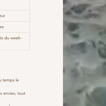
eur
les
tés du week-
u temps le 
s envies, tout 