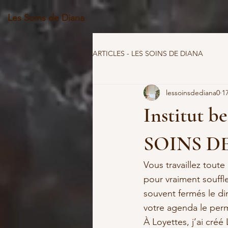
Les Soins de Diana
ARTICLES - LES SOINS DE DIANA
lessoinsdediana0
1
Institut b
SOINS D
Vous travaillez toute
pour vraiment souffle
souvent fermés le di
votre agenda le per
À Loyettes, j’ai cré