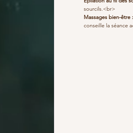
Épilation au fil des so
Massages bien-être 
conseille la séance 