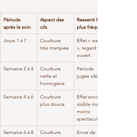
Période 
Aspect des 
Ressenti le 
après le soin
cils
plus fréquent
Jours 1 à 7
Courbure 
Effet « wahou 
très marquée
», regard très 
ouvert
Semaine 2 à 4
Courbure 
Période 
nette et 
jugée idéale
homogène
Semaine 4 à 6
Courbure 
Effet encore 
plus douce
visible mais 
moins 
spectaculaire
Semaine 6 à 8
Courbure 
Envie de 