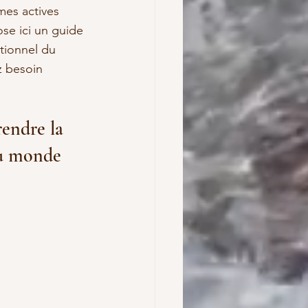
mes actives 
se ici un guide 
tionnel du 
z besoin 
endre la 
du monde