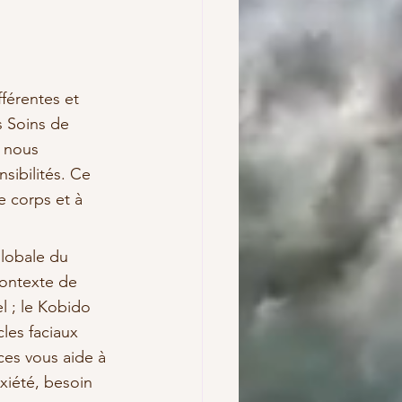
férentes et 
s Soins de 
 nous 
sibilités. Ce 
e corps et à 
globale du 
contexte de 
l ; le Kobido 
les faciaux 
ces vous aide à 
nxiété, besoin 