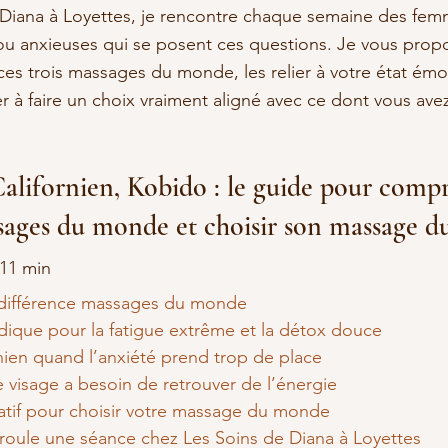
e Diana à Loyettes, je rencontre chaque semaine des fem
ou anxieuses qui se posent ces questions. Je vous propo
ces trois massages du monde, les relier à votre état émo
 à faire un choix vraiment aligné avec ce dont vous ave
alifornien, Kobido : le guide pour compr
sages du monde et choisir son massage 
~11 min
différence massages du monde
ique pour la fatigue extrême et la détox douce
nien quand l’anxiété prend trop de place
 visage a besoin de retrouver de l’énergie
tif pour choisir votre massage du monde
ule une séance chez Les Soins de Diana à Loyettes