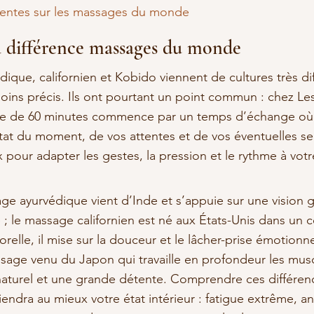
uentes sur les massages du monde
 différence massages du monde
ique, californien et Kobido viennent de cultures très dif
ins précis. Ils ont pourtant un point commun : chez Le
ce de 60 minutes commence par un temps d’échange où
tat du moment, de vos attentes et de vos éventuelles sen
pour adapter les gestes, la pression et le rythme à votr
age ayurvédique vient d’Inde et s’appuie sur une vision 
e ; le massage californien est né aux États-Unis dans un 
elle, il mise sur la douceur et le lâcher-prise émotionne
sage venu du Japon qui travaille en profondeur les musc
t naturel et une grande détente. Comprendre ces différen
tiendra au mieux votre état intérieur : fatigue extrême, a