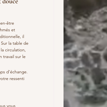
x douce
en-être 
thmés et 
tionnelle, il 
Sur la table de 
a circulation, 
travail sur le 
mps d’échange. 
otre ressenti 
ous vous 