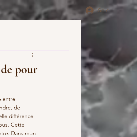
Se connecter
ide pour
 entre 
ndre, de 
lle différence 
us. Cette 
être. Dans mon 