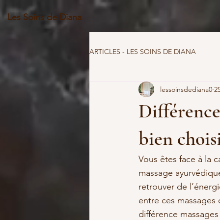
Les Soins de Diana
ARTICLES - LES SOINS DE DIANA
lessoinsdediana0
25
Différenc
bien chois
Vous êtes face à la c
massage ayurvédique
retrouver de l’énergi
entre ces massages 
différence massages