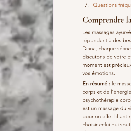
Questions fréq
Comprendre la
Les massages ayurvéd
répondent à des beso
Diana, chaque séan
discutons de votre é
moment est précieux 
vos émotions.
En résumé :
 le mass
corps et de l’énergi
psychothérapie corpor
est un massage du vi
pour un effet liftan
choisir celui qui sou