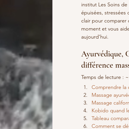
institut Les Soins d
épuisées, stressées 
clair pour comparer 
moment et vous aider
aujourd’hui.
Ayurvédique, C
différence mas
Temps de lecture : 
Comprendre la 
Massage ayurvéd
Massage califor
Kobido quand le
Tableau compara
Comment se déro