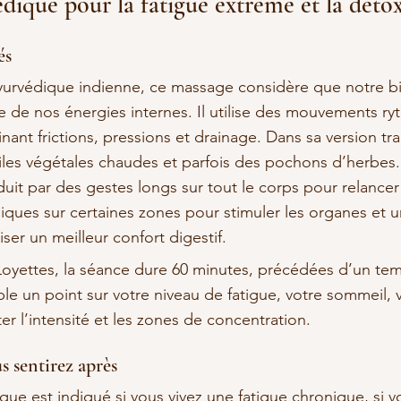
dique pour la fatigue extrême et la déto
és
 ayurvédique indienne, ce massage considère que notre bi
e de nos énergies internes. Il utilise des mouvements ry
nt frictions, pressions et drainage. Dans sa version tradi
iles végétales chaudes et parfois des pochons d’herbes. 
uit par des gestes longs sur tout le corps pour relancer l
niques sur certaines zones pour stimuler les organes et un 
iser un meilleur confort digestif.
Loyettes, la séance dure 60 minutes, précédées d’un te
e un point sur votre niveau de fatigue, votre sommeil, v
er l’intensité et les zones de concentration.
 sentirez après
ue est indiqué si vous vivez une fatigue chronique, si v