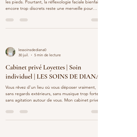
les pieds. Pourtant, la réflexologie faciale bienfaits
encore trop discrets reste une merveille pour
apaiser le mental et tout le corps. En stimulant des
zones précises du visage, elle favorise un
relâchement profond et une meilleure régulation
globale de l’organisme. Dans cet article, je vous
explique de façon simple ce qu’est la réflexologie
faciale, comment fonctionne la cartographie du
lessoinsdediana0
visage et surtout quels sont ses princi
30 juil.
5 min de lecture
Cabinet privé Loyettes | Soin
individuel | LES SOINS DE DIANA
Vous rêvez d’un lieu où vous déposer vraiment,
sans regards extérieurs, sans musique trop forte,
sans agitation autour de vous. Mon cabinet privé à
Loyettes est pensé exactement pour cela. J’y
reçois uniquement une cliente à la fois pour vous
offrir un soin individuel, profondément
personnalisé et apaisant. En tant que praticienne
en esthétique et bien-être, je sais à quel point il