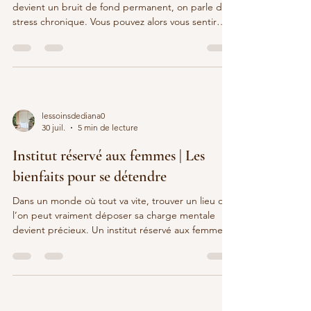
devient un bruit de fond permanent, on parle de
stress chronique. Vous pouvez alors vous sentir
épuisé, irritable, avec des tensions physiques et
un sommeil perturbé. Sans se substituer à un suivi
médical lorsqu’il est nécessaire, il existe des stress
chronique solutions naturelles qui peuvent vous
aider à retrouver un peu d’espace intérieur. Je
vous propose ici une approche globale, douce et
lessoinsdediana0
réaliste : cinq grandes familles d
30 juil.
5 min de lecture
Institut réservé aux femmes | Les
bienfaits pour se détendre
Dans un monde où tout va vite, trouver un lieu où
l’on peut vraiment déposer sa charge mentale
devient précieux. Un institut réservé aux femmes
répond à ce besoin en créant un espace intimiste,
sécurisant et profondément bienveillant. Vous
n’êtes plus simplement une cliente : vous êtes une
femme lie dans toute votre réalité – corps,
émotions, pudeur. Dans ce cadre particulier,