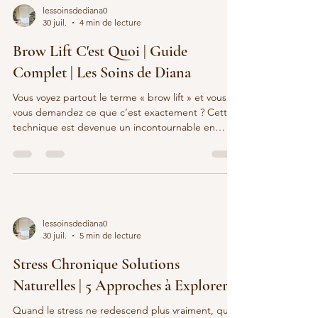
est difficile de trouver un endroit où l’on se sent
lessoinsdediana0
en sécurité, écoutée et respectée. Ici, vou
30 juil.
4 min de lecture
Brow Lift C'est Quoi | Guide
Complet | Les Soins de Diana
Vous voyez partout le terme « brow lift » et vous
vous demandez ce que c’est exactement ? Cette
technique est devenue un incontournable en
institut pour toutes celles et ceux qui veulent une
ligne de sourcils bien dessinée, sans maquillage
lourd. En résumé, il s’agit d’un rehaussement des
poils qui ouvre le regard et donne un effet plus
fourni pendant plusieurs semaines. Vous trouverez
ci-dessous le principe de la lamination, le déroulé
lessoinsdediana0
d’une séance, les résultats avant/après
30 juil.
5 min de lecture
Stress Chronique Solutions
Naturelles | 5 Approches à Explorer
Quand le stress ne redescend plus vraiment, qu’il