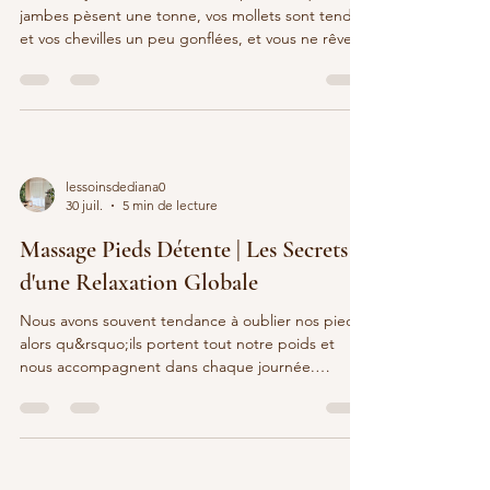
jambes pèsent une tonne, vos mollets sont tendus
et vos chevilles un peu gonflées, et vous ne rêvez
que d’un massage jambes lourdes pour vous
soulager. Cette sensation de jambes lourdes est
très fréquente chez les femmes actives, surtout
quand la journée s’est passée debout ou assise
sans beaucoup bouger. En tant que praticienne
en massages bien-être, je vois chaque semaine
lessoinsdediana0
des femmes qui arrivent avec cette même plainte
30 juil.
5 min de lecture
et re
Massage Pieds Détente | Les Secrets
d'une Relaxation Globale
Nous avons souvent tendance à oublier nos pieds,
alors qu&rsquo;ils portent tout notre poids et
nous accompagnent dans chaque journée.
Pourtant, leur richesse sensorielle en fait une zone
clé pour relâcher la pression. Un massage pieds
détente ne se limite pas à soulager la plante des
pieds : il peut inviter tout le corps à lâcher prise.
En agissant sur les récepteurs nerveux, la