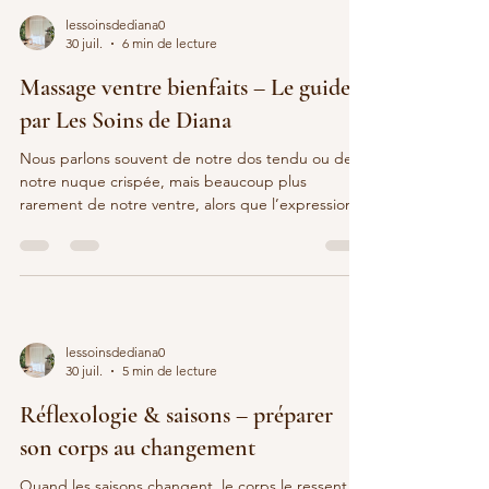
circulation et la perception corporelle, ce type de
lessoinsdediana0
massage envoie un signal clair au système ner
30 juil.
6 min de lecture
Massage ventre bienfaits – Le guide
par Les Soins de Diana
Nous parlons souvent de notre dos tendu ou de
notre nuque crispée, mais beaucoup plus
rarement de notre ventre, alors que l’expression
massage ventre bienfaits résume bien tout ce que
ce geste peut apporter. Pourtant, cette zone est
au cœur de notre posture, de notre digestion et
de nos émotions. Quand le stress s’accumule, le
ventre se noue, se gonfle, devient sensible au
moindre contact. Prendre le temps de le masser,
lessoinsdediana0
avec douceur et respect, peut devenir un vrai
30 juil.
5 min de lecture
rendez-vou
Réflexologie & saisons – préparer
son corps au changement
Quand les saisons changent, le corps le ressent