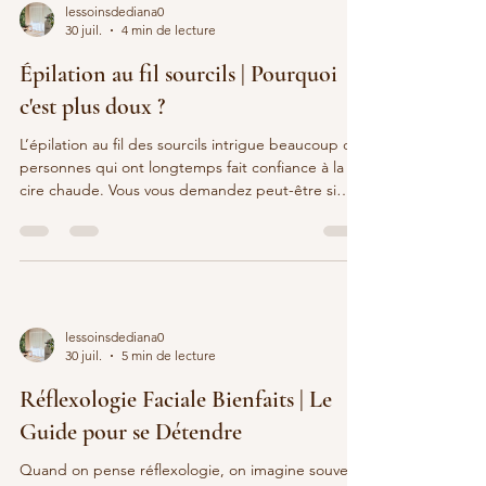
décompresser, vous recentrer et ressortir apaisée,
lessoinsdediana0
le regard sublimé et le corps détendu. Je t
30 juil.
4 min de lecture
Épilation au fil sourcils | Pourquoi
c'est plus doux ?
L’épilation au fil des sourcils intrigue beaucoup de
personnes qui ont longtemps fait confiance à la
cire chaude. Vous vous demandez peut-être si
cette technique est vraiment plus douce pour la
peau fragile du contour de l’œil et si elle permet
une ligne de sourcils plus nette. Dans cet article,
je vous explique en détail pourquoi l’épilation au
fil est souvent considérée comme plus
respectueuse que la cire, en m’appuyant sur des
lessoinsdediana0
différences concrètes entre les deux méthodes.
30 juil.
5 min de lecture
Réflexologie Faciale Bienfaits | Le
Guide pour se Détendre
Quand on pense réflexologie, on imagine souvent