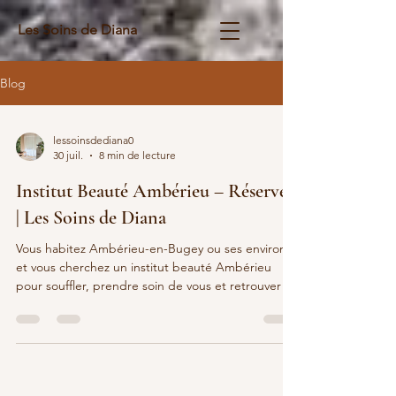
Les Soins de Diana
Blog
lessoinsdediana0
30 juil.
8 min de lecture
Institut Beauté Ambérieu – Réservez
| Les Soins de Diana
Vous habitez Ambérieu-en-Bugey ou ses environs
et vous cherchez un institut beauté Ambérieu
pour souffler, prendre soin de vous et retrouver un
regard lumineux. À Loyettes, dans la plaine de
l’Ain, je vous le dans mon institut Les Soins de
Diana, un cocon intimiste pensé pour vous offrir
une vraie parenthèse loin du rythme du quotidien.
<br> Ici, tout est conçu pour que vous puissiez