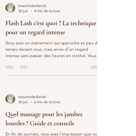
chaque soin devient une parenthèse qui aide
lessoinsdediana0
votre corps et votre esprit à se relâcher en
30 juil.
4 min de lecture
profondeur.
Flash Lash c'est quoi ? La technique
pour un regard intense
Vous avez un événement qui approche et peu de
temps devant vous, mais envie d’un regard
intense sans passer des heures en institut. Vous
avez peut-être déjà vu passer le terme « flash lash
» sans vraiment savoir de quoi il s’agit. Cette
technique express se distingue des extensions de
cils classiques ou du rehaussement de cils.
Découvrez comment une pose rapide peut
sublimer votre regard en un temps record tout en
lessoinsdediana0
restant légère à porter. Flash Lash : la solution
30 juil.
6 min de lecture
express pour
Quel massage pour les jambes
lourdes ? Guide et conseils
En fin de journée, vous avez l’impression que vos