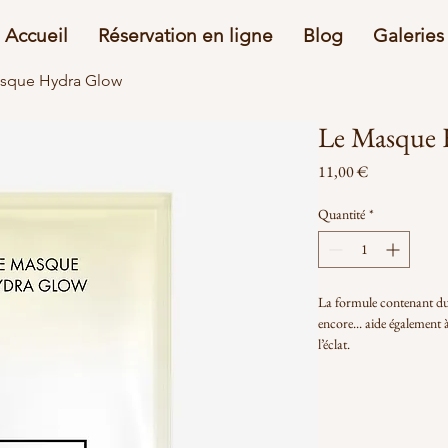
Accueil
Réservation en ligne
Blog
Galeries
sque Hydra Glow
Le Masque 
Prix
11,00 €
Quantité
*
La formule contenant du 
encore... aide également à
l’éclat.
Action : Masque Anti-Tâ
Cruelty Free, Non testé 