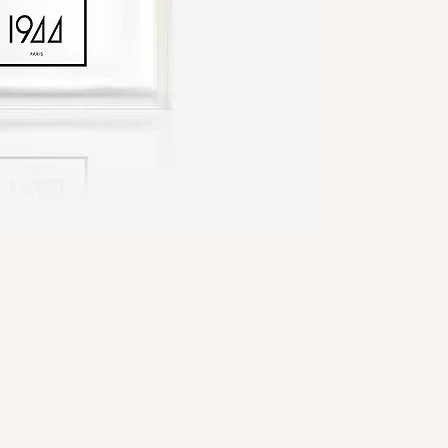
CONSEILS D'APPLI
Après ouverture du sachet
masque et appliquez sur l
durant 15-20 minutes. Fa
doigts. Sans rinçage. App
Vous pouvez utiliser la f
au masque ou l’appliquer
tout contact avec les yeu
immédiatement à l’eau.