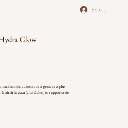
Se connecter
Hydra Glow
niacinamide, du lotus, de la grenade et plus 
 éclaircir la peau (anti-tâches) et a apporter de 
ches et Éclat
sur les animaux